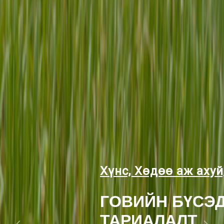
Хүнс, Хөдөө аж аху
“МАЛЫН ГАРАЛ
БОЛОВСРУУЛА
ЗАРИМ АРГА Х