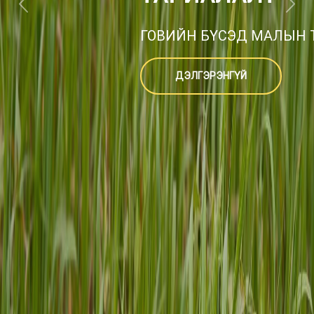
ТОГТООЛ БАТ
Монгол Улсын Ерөнхийлөг
хүрээнд “Малын гаралтай
зарим арга хэмжээний ту
ДЭЛГЭРЭНГҮЙ